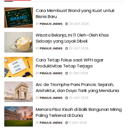
Cara Membuat Brand yang Kuat untuk
Bisnis Baru
BY
PENULIS JNEWS
29 JULY 2026
Wisata Belanja, Ini 11 Oleh-Oleh Khas
Sidoarjo yang Layak Dibeli
BY
PENULIS JNEWS
30 JULY 2026
Cara Tetap Fokus saat WFH agar
Produktivitas Tetap Terjaga
BY
PENULIS JNEWS
27 JULY 2026
Arc de Triomphe Paris Prancis: Sejarah,
Arsitektur, dan Daya Tarik yang Mendunia
BY
PENULIS JNEWS
23 JULY 2026
Menara Pisa: Kisah di Balik Bangunan Miring
Paling Terkenal di Dunia
BY
PENULIS JNEWS
17 JULY 2026