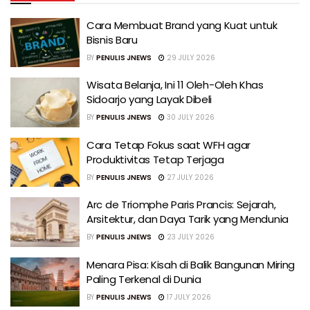
Cara Membuat Brand yang Kuat untuk
Bisnis Baru
BY
PENULIS JNEWS
29 JULY 2026
Wisata Belanja, Ini 11 Oleh-Oleh Khas
Sidoarjo yang Layak Dibeli
BY
PENULIS JNEWS
30 JULY 2026
Cara Tetap Fokus saat WFH agar
Produktivitas Tetap Terjaga
BY
PENULIS JNEWS
27 JULY 2026
Arc de Triomphe Paris Prancis: Sejarah,
Arsitektur, dan Daya Tarik yang Mendunia
BY
PENULIS JNEWS
23 JULY 2026
Menara Pisa: Kisah di Balik Bangunan Miring
Paling Terkenal di Dunia
BY
PENULIS JNEWS
17 JULY 2026