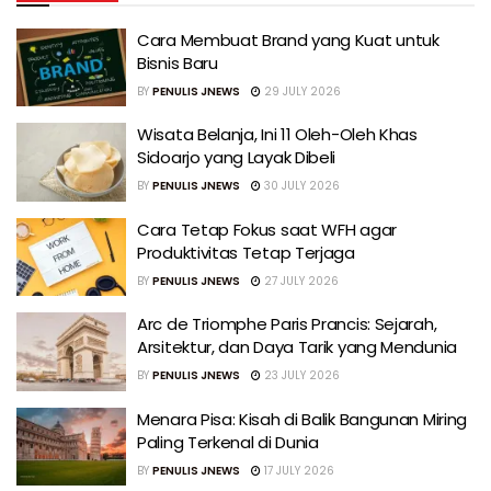
Cara Membuat Brand yang Kuat untuk
Bisnis Baru
BY
PENULIS JNEWS
29 JULY 2026
Wisata Belanja, Ini 11 Oleh-Oleh Khas
Sidoarjo yang Layak Dibeli
BY
PENULIS JNEWS
30 JULY 2026
Cara Tetap Fokus saat WFH agar
Produktivitas Tetap Terjaga
BY
PENULIS JNEWS
27 JULY 2026
Arc de Triomphe Paris Prancis: Sejarah,
Arsitektur, dan Daya Tarik yang Mendunia
BY
PENULIS JNEWS
23 JULY 2026
Menara Pisa: Kisah di Balik Bangunan Miring
Paling Terkenal di Dunia
BY
PENULIS JNEWS
17 JULY 2026