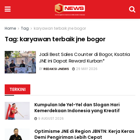
Home
Tag
karyawan terbaik jne bogor
Tag:
karyawan terbaik jne bogor
Jadi Best Sales Counter di Bogor, Ksatria
JNE ini Dapat Reward Kurban*
BY
REDAKSI JNEWS
29 MAY 2026
TERKINI
Kumpulan Ide Yel-Yel dan Slogan Hari
Kemerdekaan Indonesia yang Kreatif
9 AUGUST 2026
Optimisme JNE di Region JBNTN: Kerja Keras
Demi Pengiriman Lebih Cepat