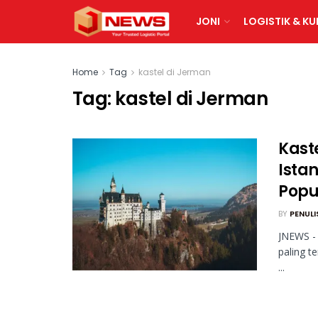
JONI
LOGISTIK & KU
Home
Tag
kastel di Jerman
Tag:
kastel di Jerman
Kast
Ista
Popu
BY
PENULI
JNEWS - 
paling t
...