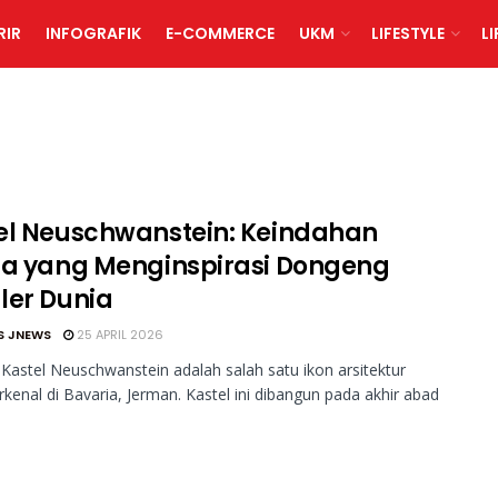
RIR
INFOGRAFIK
E-COMMERCE
UKM
LIFESTYLE
L
el Neuschwanstein: Keindahan
na yang Menginspirasi Dongeng
ler Dunia
S JNEWS
25 APRIL 2026
Kastel Neuschwanstein adalah salah satu ikon arsitektur
erkenal di Bavaria, Jerman. Kastel ini dibangun pada akhir abad