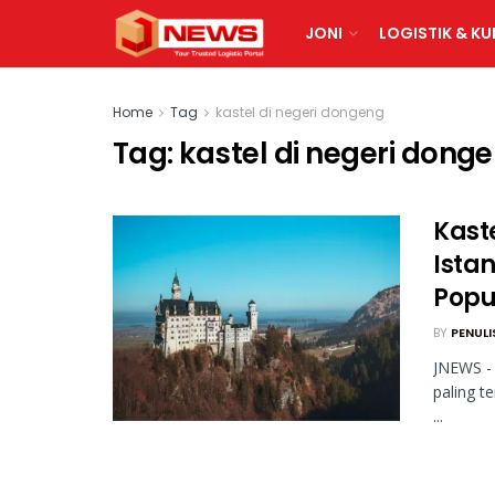
JONI
LOGISTIK & KU
Home
Tag
kastel di negeri dongeng
Tag:
kastel di negeri dong
Kast
Ista
Popu
BY
PENULI
JNEWS - 
paling t
...