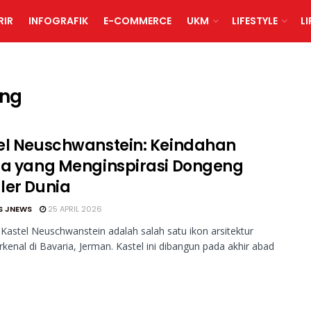
RIR
INFOGRAFIK
E-COMMERCE
UKM
LIFESTYLE
L
eng
el Neuschwanstein: Keindahan
na yang Menginspirasi Dongeng
ler Dunia
S JNEWS
25 APRIL 2026
Kastel Neuschwanstein adalah salah satu ikon arsitektur
erkenal di Bavaria, Jerman. Kastel ini dibangun pada akhir abad