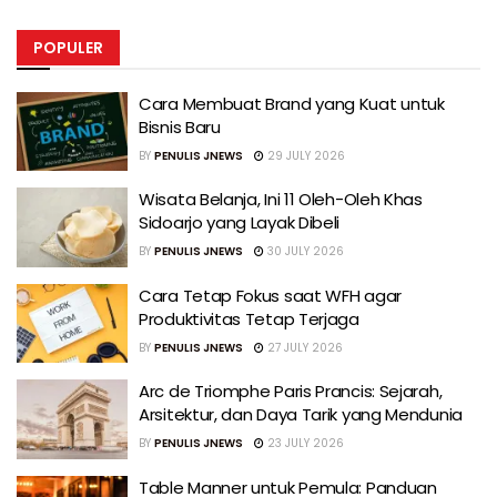
POPULER
Cara Membuat Brand yang Kuat untuk
Bisnis Baru
BY
PENULIS JNEWS
29 JULY 2026
Wisata Belanja, Ini 11 Oleh-Oleh Khas
Sidoarjo yang Layak Dibeli
BY
PENULIS JNEWS
30 JULY 2026
Cara Tetap Fokus saat WFH agar
Produktivitas Tetap Terjaga
BY
PENULIS JNEWS
27 JULY 2026
Arc de Triomphe Paris Prancis: Sejarah,
Arsitektur, dan Daya Tarik yang Mendunia
BY
PENULIS JNEWS
23 JULY 2026
Table Manner untuk Pemula: Panduan