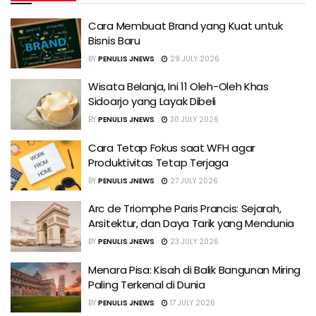
Cara Membuat Brand yang Kuat untuk
Bisnis Baru
BY
PENULIS JNEWS
29 JULY 2026
Wisata Belanja, Ini 11 Oleh-Oleh Khas
Sidoarjo yang Layak Dibeli
BY
PENULIS JNEWS
30 JULY 2026
Cara Tetap Fokus saat WFH agar
Produktivitas Tetap Terjaga
BY
PENULIS JNEWS
27 JULY 2026
Arc de Triomphe Paris Prancis: Sejarah,
Arsitektur, dan Daya Tarik yang Mendunia
BY
PENULIS JNEWS
23 JULY 2026
Menara Pisa: Kisah di Balik Bangunan Miring
Paling Terkenal di Dunia
BY
PENULIS JNEWS
17 JULY 2026