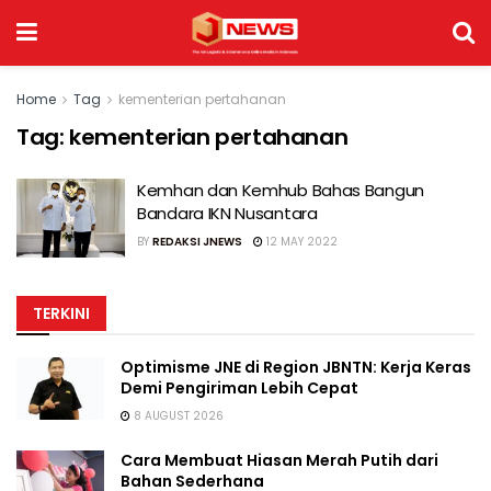
Home
Tag
kementerian pertahanan
Tag:
kementerian pertahanan
Kemhan dan Kemhub Bahas Bangun
Bandara IKN Nusantara
BY
REDAKSI JNEWS
12 MAY 2022
TERKINI
Optimisme JNE di Region JBNTN: Kerja Keras
Demi Pengiriman Lebih Cepat
8 AUGUST 2026
Cara Membuat Hiasan Merah Putih dari
Bahan Sederhana