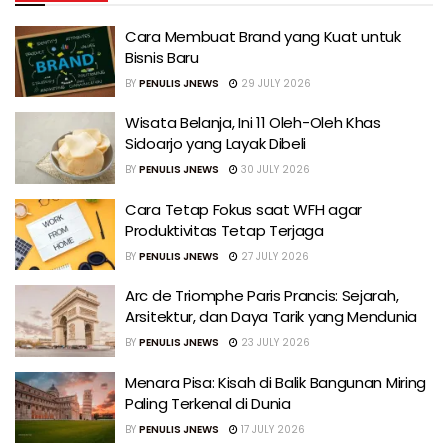
Cara Membuat Brand yang Kuat untuk
Bisnis Baru
BY
PENULIS JNEWS
29 JULY 2026
Wisata Belanja, Ini 11 Oleh-Oleh Khas
Sidoarjo yang Layak Dibeli
BY
PENULIS JNEWS
30 JULY 2026
Cara Tetap Fokus saat WFH agar
Produktivitas Tetap Terjaga
BY
PENULIS JNEWS
27 JULY 2026
Arc de Triomphe Paris Prancis: Sejarah,
Arsitektur, dan Daya Tarik yang Mendunia
BY
PENULIS JNEWS
23 JULY 2026
Menara Pisa: Kisah di Balik Bangunan Miring
Paling Terkenal di Dunia
BY
PENULIS JNEWS
17 JULY 2026