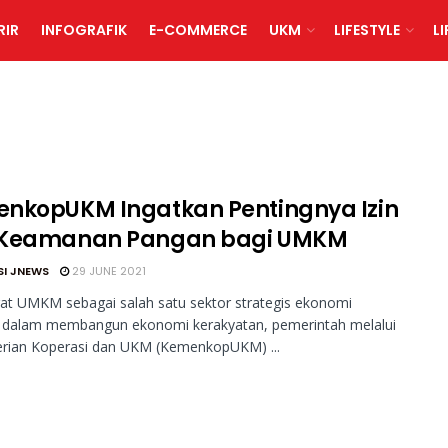
RIR
INFOGRAFIK
E-COMMERCE
UKM
LIFESTYLE
L
nkopUKM Ingatkan Pentingnya Izin
Keamanan Pangan bagi UMKM
SI JNEWS
29 JUNE 2021
at UMKM sebagai salah satu sektor strategis ekonomi
l dalam membangun ekonomi kerakyatan, pemerintah melalui
rian Koperasi dan UKM (KemenkopUKM) ...