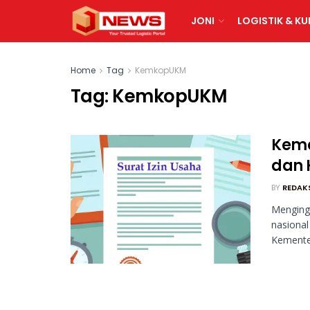
JONI
LOGISTIK & KU
Home
Tag
KemkopUKM
Tag:
KemkopUKM
Keme
dan 
BY
REDAK
Menging
nasiona
Kemente