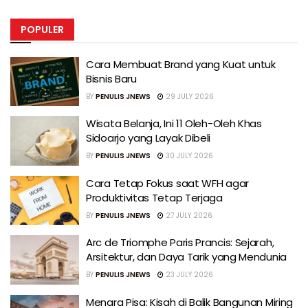
POPULER
Cara Membuat Brand yang Kuat untuk
Bisnis Baru
BY
PENULIS JNEWS
29 JULY 2026
Wisata Belanja, Ini 11 Oleh-Oleh Khas
Sidoarjo yang Layak Dibeli
BY
PENULIS JNEWS
30 JULY 2026
Cara Tetap Fokus saat WFH agar
Produktivitas Tetap Terjaga
BY
PENULIS JNEWS
27 JULY 2026
Arc de Triomphe Paris Prancis: Sejarah,
Arsitektur, dan Daya Tarik yang Mendunia
BY
PENULIS JNEWS
23 JULY 2026
Menara Pisa: Kisah di Balik Bangunan Miring