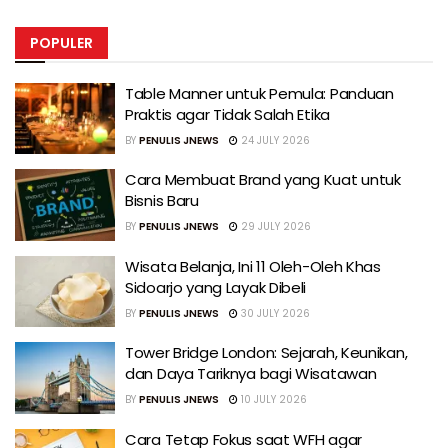
POPULER
Table Manner untuk Pemula: Panduan
Praktis agar Tidak Salah Etika
BY
PENULIS JNEWS
24 JULY 2026
Cara Membuat Brand yang Kuat untuk
Bisnis Baru
BY
PENULIS JNEWS
29 JULY 2026
Wisata Belanja, Ini 11 Oleh-Oleh Khas
Sidoarjo yang Layak Dibeli
BY
PENULIS JNEWS
30 JULY 2026
Tower Bridge London: Sejarah, Keunikan,
dan Daya Tariknya bagi Wisatawan
BY
PENULIS JNEWS
10 JULY 2026
Cara Tetap Fokus saat WFH agar