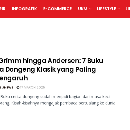
RIR
INFOGRAFIK
E-COMMERCE
UKM
LIFESTYLE
L
 Grimm hingga Andersen: 7 Buku
ta Dongeng Klasik yang Paling
engaruh
S JNEWS
17 MARCH 2025
Buku cerita dongeng sudah menjadi bagian dari masa kecil
rang. Kisah-kisahnya mengajak pembaca bertualang ke dunia