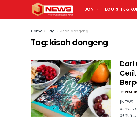
JONI
LOGISTIK & KU
Home
Tag
kisah dongeng
Tag:
kisah dongeng
Dari
Ceri
Berp
BY
PENULI
JNEWS - 
banyak o
penuh ...