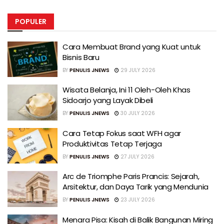
POPULER
Cara Membuat Brand yang Kuat untuk
Bisnis Baru
BY
PENULIS JNEWS
29 JULY 2026
Wisata Belanja, Ini 11 Oleh-Oleh Khas
Sidoarjo yang Layak Dibeli
BY
PENULIS JNEWS
30 JULY 2026
Cara Tetap Fokus saat WFH agar
Produktivitas Tetap Terjaga
BY
PENULIS JNEWS
27 JULY 2026
Arc de Triomphe Paris Prancis: Sejarah,
Arsitektur, dan Daya Tarik yang Mendunia
BY
PENULIS JNEWS
23 JULY 2026
Menara Pisa: Kisah di Balik Bangunan Miring