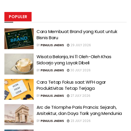
POPULER
Cara Membuat Brand yang Kuat untuk
Bisnis Baru
BY
PENULIS JNEWS
29 JULY 2026
Wisata Belanja, Ini 11 Oleh-Oleh Khas
Sidoarjo yang Layak Dibeli
BY
PENULIS JNEWS
30 JULY 2026
Cara Tetap Fokus saat WFH agar
Produktivitas Tetap Terjaga
BY
PENULIS JNEWS
27 JULY 2026
Arc de Triomphe Paris Prancis: Sejarah,
Arsitektur, dan Daya Tarik yang Mendunia
BY
PENULIS JNEWS
23 JULY 2026