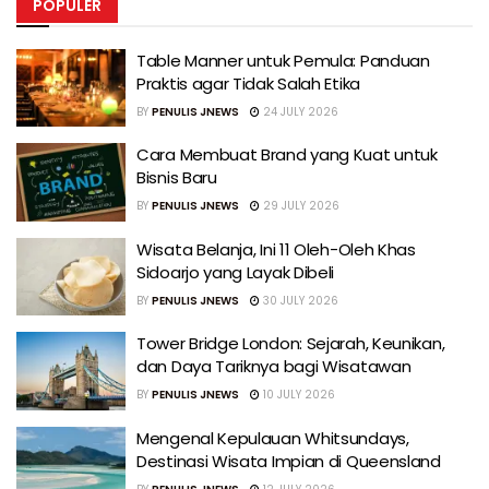
POPULER
Table Manner untuk Pemula: Panduan
Praktis agar Tidak Salah Etika
BY
PENULIS JNEWS
24 JULY 2026
Cara Membuat Brand yang Kuat untuk
Bisnis Baru
BY
PENULIS JNEWS
29 JULY 2026
Wisata Belanja, Ini 11 Oleh-Oleh Khas
Sidoarjo yang Layak Dibeli
BY
PENULIS JNEWS
30 JULY 2026
Tower Bridge London: Sejarah, Keunikan,
dan Daya Tariknya bagi Wisatawan
BY
PENULIS JNEWS
10 JULY 2026
Mengenal Kepulauan Whitsundays,
Destinasi Wisata Impian di Queensland