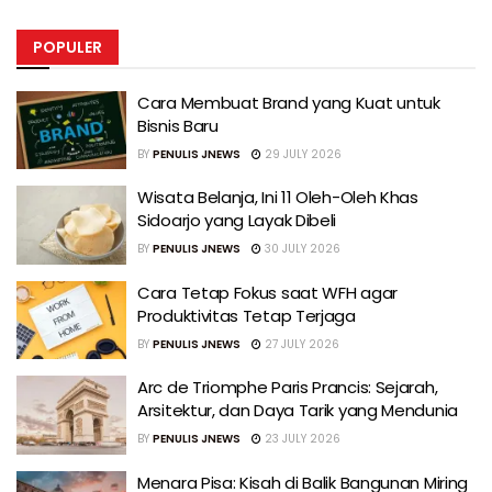
POPULER
Cara Membuat Brand yang Kuat untuk
Bisnis Baru
BY
PENULIS JNEWS
29 JULY 2026
Wisata Belanja, Ini 11 Oleh-Oleh Khas
Sidoarjo yang Layak Dibeli
BY
PENULIS JNEWS
30 JULY 2026
Cara Tetap Fokus saat WFH agar
Produktivitas Tetap Terjaga
BY
PENULIS JNEWS
27 JULY 2026
Arc de Triomphe Paris Prancis: Sejarah,
Arsitektur, dan Daya Tarik yang Mendunia
BY
PENULIS JNEWS
23 JULY 2026
Menara Pisa: Kisah di Balik Bangunan Miring