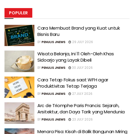
POPULER
Cara Membuat Brand yang Kuat untuk
Bisnis Baru
BY
PENULIS JNEWS
29 JULY 2026
Wisata Belanja, Ini 11 Oleh-Oleh Khas
Sidoarjo yang Layak Dibeli
BY
PENULIS JNEWS
30 JULY 2026
Cara Tetap Fokus saat WFH agar
Produktivitas Tetap Terjaga
BY
PENULIS JNEWS
27 JULY 2026
Arc de Triomphe Paris Prancis: Sejarah,
Arsitektur, dan Daya Tarik yang Mendunia
BY
PENULIS JNEWS
23 JULY 2026
Menara Pisa: Kisah di Balik Bangunan Miring