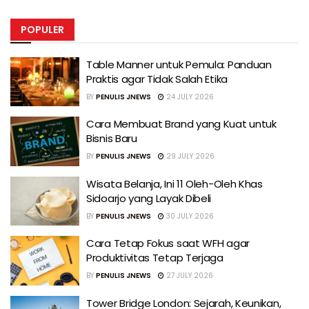
POPULER
Table Manner untuk Pemula: Panduan
Praktis agar Tidak Salah Etika
BY
PENULIS JNEWS
24 JULY 2026
Cara Membuat Brand yang Kuat untuk
Bisnis Baru
BY
PENULIS JNEWS
29 JULY 2026
Wisata Belanja, Ini 11 Oleh-Oleh Khas
Sidoarjo yang Layak Dibeli
BY
PENULIS JNEWS
30 JULY 2026
Cara Tetap Fokus saat WFH agar
Produktivitas Tetap Terjaga
BY
PENULIS JNEWS
27 JULY 2026
Tower Bridge London: Sejarah, Keunikan,