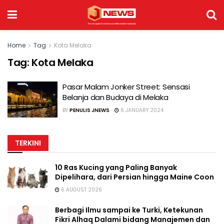
Home
Tag
Kota Melaka
Tag:
Kota Melaka
Pasar Malam Jonker Street: Sensasi
Belanja dan Budaya di Melaka
BY
PENULIS JNEWS
6 JANUARY 2024
TERKINI
10 Ras Kucing yang Paling Banyak
Dipelihara, dari Persian hingga Maine Coon
6 AUGUST 2026
Berbagi Ilmu sampai ke Turki, Ketekunan
Fikri Alhaq Dalami bidang Manajemen dan