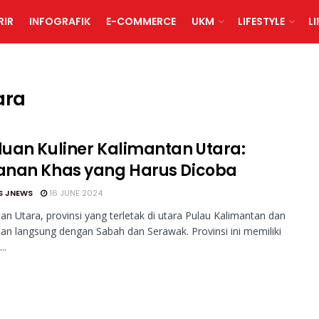
RIR
INFOGRAFIK
E-COMMERCE
UKM
LIFESTYLE
L
ara
uan Kuliner Kalimantan Utara:
nan Khas yang Harus Dicoba
S JNEWS
16 JUNE 2024
an Utara, provinsi yang terletak di utara Pulau Kalimantan dan
an langsung dengan Sabah dan Serawak. Provinsi ini memiliki
..