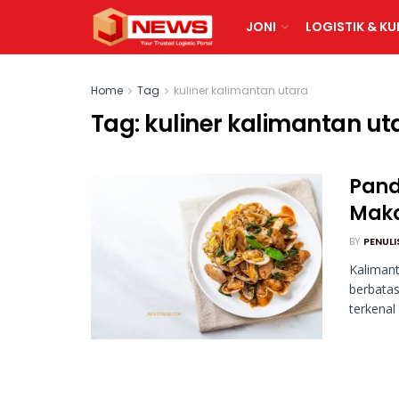
JONI
LOGISTIK & KU
Home
Tag
kuliner kalimantan utara
Tag:
kuliner kalimantan ut
Pand
Maka
BY
PENULI
Kalimant
berbatas
terkenal .