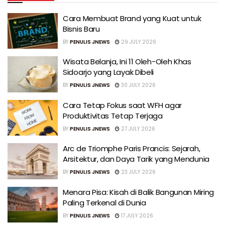
Cara Membuat Brand yang Kuat untuk
Bisnis Baru
BY
PENULIS JNEWS
29 JULY 2026
Wisata Belanja, Ini 11 Oleh-Oleh Khas
Sidoarjo yang Layak Dibeli
BY
PENULIS JNEWS
30 JULY 2026
Cara Tetap Fokus saat WFH agar
Produktivitas Tetap Terjaga
BY
PENULIS JNEWS
27 JULY 2026
Arc de Triomphe Paris Prancis: Sejarah,
Arsitektur, dan Daya Tarik yang Mendunia
BY
PENULIS JNEWS
23 JULY 2026
Menara Pisa: Kisah di Balik Bangunan Miring
Paling Terkenal di Dunia
BY
PENULIS JNEWS
17 JULY 2026