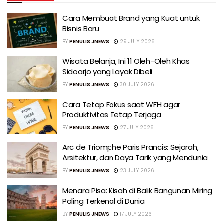
Cara Membuat Brand yang Kuat untuk
Bisnis Baru
BY
PENULIS JNEWS
29 JULY 2026
Wisata Belanja, Ini 11 Oleh-Oleh Khas
Sidoarjo yang Layak Dibeli
BY
PENULIS JNEWS
30 JULY 2026
Cara Tetap Fokus saat WFH agar
Produktivitas Tetap Terjaga
BY
PENULIS JNEWS
27 JULY 2026
Arc de Triomphe Paris Prancis: Sejarah,
Arsitektur, dan Daya Tarik yang Mendunia
BY
PENULIS JNEWS
23 JULY 2026
Menara Pisa: Kisah di Balik Bangunan Miring
Paling Terkenal di Dunia
BY
PENULIS JNEWS
17 JULY 2026