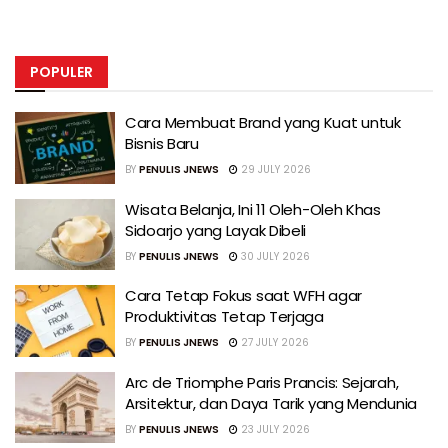
POPULER
Cara Membuat Brand yang Kuat untuk
Bisnis Baru
BY
PENULIS JNEWS
29 JULY 2026
Wisata Belanja, Ini 11 Oleh-Oleh Khas
Sidoarjo yang Layak Dibeli
BY
PENULIS JNEWS
30 JULY 2026
Cara Tetap Fokus saat WFH agar
Produktivitas Tetap Terjaga
BY
PENULIS JNEWS
27 JULY 2026
Arc de Triomphe Paris Prancis: Sejarah,
Arsitektur, dan Daya Tarik yang Mendunia
BY
PENULIS JNEWS
23 JULY 2026