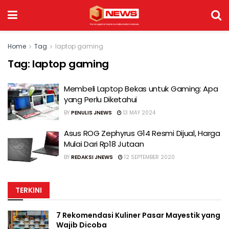
Home
Tag
laptop gaming
Tag:
laptop gaming
Membeli Laptop Bekas untuk Gaming: Apa
yang Perlu Diketahui
BY
PENULIS JNEWS
13 MAY 2024
Asus ROG Zephyrus G14 Resmi Dijual, Harga
Mulai Dari Rp18 Jutaan
BY
REDAKSI JNEWS
12 SEPTEMBER 2020
TERKINI
7 Rekomendasi Kuliner Pasar Mayestik yang
Wajib Dicoba