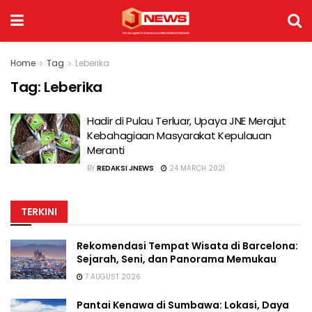
Home
Tag
Leberika
Tag:
Leberika
Hadir di Pulau Terluar, Upaya JNE Merajut
Kebahagiaan Masyarakat Kepulauan
Meranti
BY
REDAKSI JNEWS
24 MARCH 2021
TERKINI
Rekomendasi Tempat Wisata di Barcelona:
Sejarah, Seni, dan Panorama Memukau
7 AUGUST 2026
Pantai Kenawa di Sumbawa: Lokasi, Daya