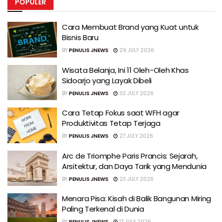
POPULER
Cara Membuat Brand yang Kuat untuk
Bisnis Baru
BY
PENULIS JNEWS
29 JULY 2026
Wisata Belanja, Ini 11 Oleh-Oleh Khas
Sidoarjo yang Layak Dibeli
BY
PENULIS JNEWS
30 JULY 2026
Cara Tetap Fokus saat WFH agar
Produktivitas Tetap Terjaga
BY
PENULIS JNEWS
27 JULY 2026
Arc de Triomphe Paris Prancis: Sejarah,
Arsitektur, dan Daya Tarik yang Mendunia
BY
PENULIS JNEWS
23 JULY 2026
Menara Pisa: Kisah di Balik Bangunan Miring
Paling Terkenal di Dunia
BY
PENULIS JNEWS
17 JULY 2026