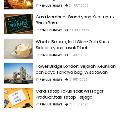
BY
PENULIS JNEWS
24 JULY 2026
Cara Membuat Brand yang Kuat untuk
Bisnis Baru
BY
PENULIS JNEWS
29 JULY 2026
Wisata Belanja, Ini 11 Oleh-Oleh Khas
Sidoarjo yang Layak Dibeli
BY
PENULIS JNEWS
30 JULY 2026
Tower Bridge London: Sejarah, Keunikan,
dan Daya Tariknya bagi Wisatawan
BY
PENULIS JNEWS
10 JULY 2026
Cara Tetap Fokus saat WFH agar
Produktivitas Tetap Terjaga
BY
PENULIS JNEWS
27 JULY 2026