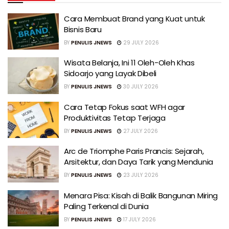
Cara Membuat Brand yang Kuat untuk
Bisnis Baru
BY
PENULIS JNEWS
29 JULY 2026
Wisata Belanja, Ini 11 Oleh-Oleh Khas
Sidoarjo yang Layak Dibeli
BY
PENULIS JNEWS
30 JULY 2026
Cara Tetap Fokus saat WFH agar
Produktivitas Tetap Terjaga
BY
PENULIS JNEWS
27 JULY 2026
Arc de Triomphe Paris Prancis: Sejarah,
Arsitektur, dan Daya Tarik yang Mendunia
BY
PENULIS JNEWS
23 JULY 2026
Menara Pisa: Kisah di Balik Bangunan Miring
Paling Terkenal di Dunia
BY
PENULIS JNEWS
17 JULY 2026