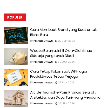
POPULER
Cara Membuat Brand yang Kuat untuk
Bisnis Baru
BY
PENULIS JNEWS
29 JULY 2026
Wisata Belanja, Ini 11 Oleh-Oleh Khas
Sidoarjo yang Layak Dibeli
BY
PENULIS JNEWS
30 JULY 2026
Cara Tetap Fokus saat WFH agar
Produktivitas Tetap Terjaga
BY
PENULIS JNEWS
27 JULY 2026
Arc de Triomphe Paris Prancis: Sejarah,
Arsitektur, dan Daya Tarik yang Mendunia
BY
PENULIS JNEWS
23 JULY 2026