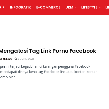
RIR
INFOGRAFIK
E-COMMERCE
UKM
LIFESTYLE
L
 Mengatasi Tag Link Porno Facebook
SI JNEWS
2 JUNE 2021
an ini terjadi kegaduhan di kalangan pengguna Facebook
 mendapati dirinya kena tag Facebook link atau konten-konten
orno oleh ...