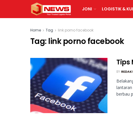
JONI
LOGISTIK & KU
Home
Tag
link porno facebook
Tag:
link porno facebook
Tips
BY
REDAK
Belakang
lantaran
berbau p