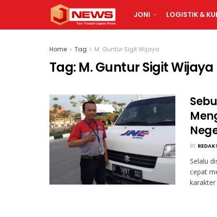
JONI
LOGISTIK & KU
Home
Tag
M. Guntur Sigit Wijaya
Tag:
M. Guntur Sigit Wijaya
Sebu
Meng
Nege
BY
REDAK
Selalu d
cepat m
karakter .