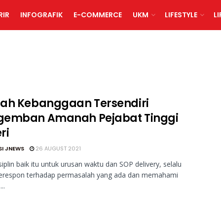
RIR
INFOGRAFIK
E-COMMERCE
UKM
LIFESTYLE
L
ah Kebanggaan Tersendiri
emban Amanah Pejabat Tinggi
ri
SI JNEWS
26 AUGUST 2021
isiplin baik itu untuk urusan waktu dan SOP delivery, selalu
erespon terhadap permasalah yang ada dan memahami
..