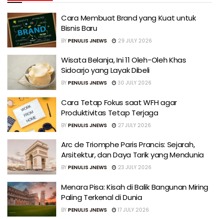
Cara Membuat Brand yang Kuat untuk
Bisnis Baru
BY
PENULIS JNEWS
29 JULY 2026
Wisata Belanja, Ini 11 Oleh-Oleh Khas
Sidoarjo yang Layak Dibeli
BY
PENULIS JNEWS
30 JULY 2026
Cara Tetap Fokus saat WFH agar
Produktivitas Tetap Terjaga
BY
PENULIS JNEWS
27 JULY 2026
Arc de Triomphe Paris Prancis: Sejarah,
Arsitektur, dan Daya Tarik yang Mendunia
BY
PENULIS JNEWS
23 JULY 2026
Menara Pisa: Kisah di Balik Bangunan Miring
Paling Terkenal di Dunia
BY
PENULIS JNEWS
17 JULY 2026