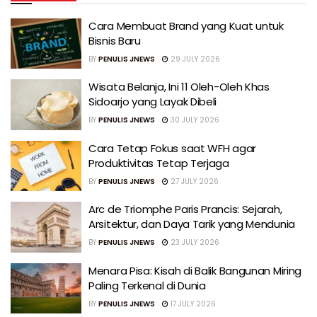
Cara Membuat Brand yang Kuat untuk
Bisnis Baru
BY
PENULIS JNEWS
29 JULY 2026
Wisata Belanja, Ini 11 Oleh-Oleh Khas
Sidoarjo yang Layak Dibeli
BY
PENULIS JNEWS
30 JULY 2026
Cara Tetap Fokus saat WFH agar
Produktivitas Tetap Terjaga
BY
PENULIS JNEWS
27 JULY 2026
Arc de Triomphe Paris Prancis: Sejarah,
Arsitektur, dan Daya Tarik yang Mendunia
BY
PENULIS JNEWS
23 JULY 2026
Menara Pisa: Kisah di Balik Bangunan Miring
Paling Terkenal di Dunia
BY
PENULIS JNEWS
17 JULY 2026