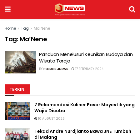
Home
Tag
Ma’Nene
Tag:
Ma’Nene
Panduan Menelusuri Keunikan Budaya dan
Wisata Toraja
BY
PENULIS JNEWS
17 FEBRUARY 2024
TERKINI
7 Rekomendasi Kuliner Pasar Mayestik yang
Wajib Dicoba
10 AUGUST 2026
Tekad Andre Nurdjianto Bawa JNE Tumbuh
di Malang