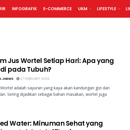
RIR
INFOGRAFIK
E-COMMERCE
UKM
LIFESTYLE
L
m Jus Wortel Setiap Hari: Apa yang
adi pada Tubuh?
S JNEWS
27 FEBRUARY 2025
Wortel adalah sayuran yang kaya akan kandungan gizi dan
dan. Sering dijadikan sebagai bahan masakan, wortel juga
sed Water: Minuman Sehat yang