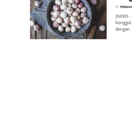
BY
PENULI
JNEWS -
bonggol
dengan ..