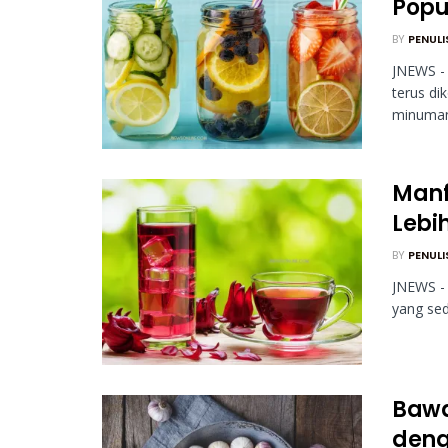
Popul
BY
PENULI
JNEWS - 
terus di
minuman
Manf
Lebi
BY
PENULI
JNEWS - 
yang sedi
Bawa
deng