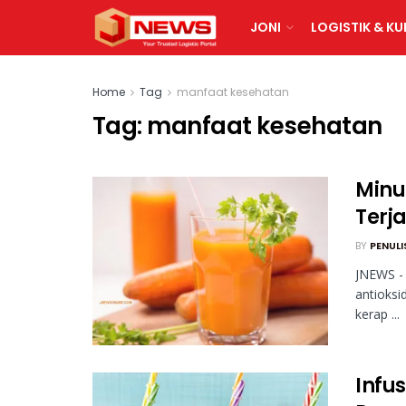
JONI
LOGISTIK & KU
Home
Tag
manfaat kesehatan
Tag:
manfaat kesehatan
Minu
Terj
BY
PENULI
JNEWS - 
antioksi
kerap ...
Infu