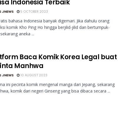
sa Indonesia Terbaik
S JNEWS
5 OCTOBER 2023
atis bahasa Indonesia banyak digemari. Jika dahulu orang
si komik Kho Ping Ho hingga berjilid-jilid dan bertumpuk-
sekarang aneka ...
atform Baca Komik Korea Legal buat
inta Manhwa
S JNEWS
10 AUGUST 2023
ama ini pecinta komik mengenal manga dari Jepang, sekarang
wa, komik dari negeri Ginseng yang bisa dibaca secara ...