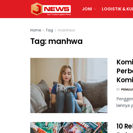
JONI
LOGISTIK & KU
Home
Tag
manhwa
Tag:
manhwa
Komi
Perb
Komi
BY
PENULI
Penggem
lainnya 
10 R