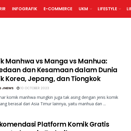
RIR
INFOGRAFIK
E-COMMERCE
UKM
LIFESTYLE
L
k Manhwa vs Manga vs Manhua:
edaan dan Kesamaan dalam Dunia
k Korea, Jepang, dan Tiongkok
S JNEWS
10 OCTOBER 2023
ar komik manhwa mungkin juga tak asing dengan jenis komik
yang berasal dari Asia Timur lainnya, yaitu manhua dan ...
ekomendasi Platform Komik Gratis