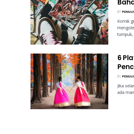
Baha
BY
PENULI
Komik gr
mengolek
tumpuk, 
6 Pl
Penc
BY
PENULI
Jika sel
ada manh