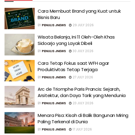
Cara Membuat Brand yang Kuat untuk
Bisnis Baru
BY
PENULIS JNEWS
29 JULY 2026
Wisata Belanja, Ini 11 Oleh-Oleh Khas
Sidoarjo yang Layak Dibeli
BY
PENULIS JNEWS
30 JULY 2026
Cara Tetap Fokus saat WFH agar
Produktivitas Tetap Terjaga
BY
PENULIS JNEWS
27 JULY 2026
Arc de Triomphe Paris Prancis: Sejarah,
Arsitektur, dan Daya Tarik yang Mendunia
BY
PENULIS JNEWS
23 JULY 2026
Menara Pisa: Kisah di Balik Bangunan Miring
Paling Terkenal di Dunia
BY
PENULIS JNEWS
17 JULY 2026