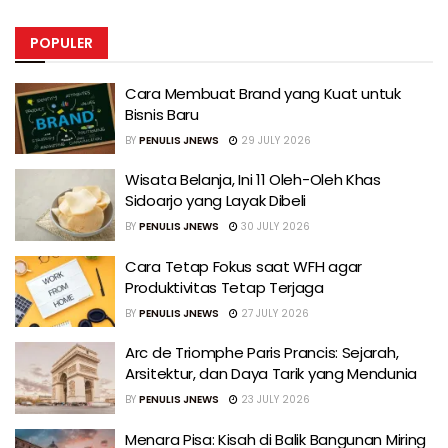
POPULER
Cara Membuat Brand yang Kuat untuk
Bisnis Baru
BY
PENULIS JNEWS
29 JULY 2026
Wisata Belanja, Ini 11 Oleh-Oleh Khas
Sidoarjo yang Layak Dibeli
BY
PENULIS JNEWS
30 JULY 2026
Cara Tetap Fokus saat WFH agar
Produktivitas Tetap Terjaga
BY
PENULIS JNEWS
27 JULY 2026
Arc de Triomphe Paris Prancis: Sejarah,
Arsitektur, dan Daya Tarik yang Mendunia
BY
PENULIS JNEWS
23 JULY 2026
Menara Pisa: Kisah di Balik Bangunan Miring