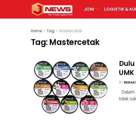
JONI
LOGISTIK & KU
Home
Tag
Mastercetak
Tag:
Mastercetak
Dulu 
UMK 
BY
REDAK
Dalam d
tidak su