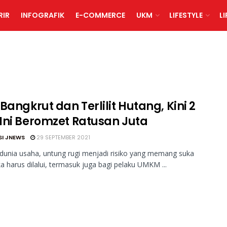
RIR
INFOGRAFIK
E-COMMERCE
UKM
LIFESTYLE
L
Bangkrut dan Terlilit Hutang, Kini 2
Ini Beromzet Ratusan Juta
SI JNEWS
29 SEPTEMBER 2021
unia usaha, untung rugi menjadi risiko yang memang suka
ka harus dilalui, termasuk juga bagi pelaku UMKM ...