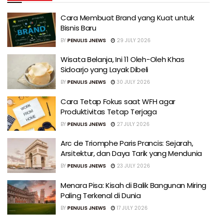
Cara Membuat Brand yang Kuat untuk
Bisnis Baru
BY
PENULIS JNEWS
29 JULY 2026
Wisata Belanja, Ini 11 Oleh-Oleh Khas
Sidoarjo yang Layak Dibeli
BY
PENULIS JNEWS
30 JULY 2026
Cara Tetap Fokus saat WFH agar
Produktivitas Tetap Terjaga
BY
PENULIS JNEWS
27 JULY 2026
Arc de Triomphe Paris Prancis: Sejarah,
Arsitektur, dan Daya Tarik yang Mendunia
BY
PENULIS JNEWS
23 JULY 2026
Menara Pisa: Kisah di Balik Bangunan Miring
Paling Terkenal di Dunia
BY
PENULIS JNEWS
17 JULY 2026