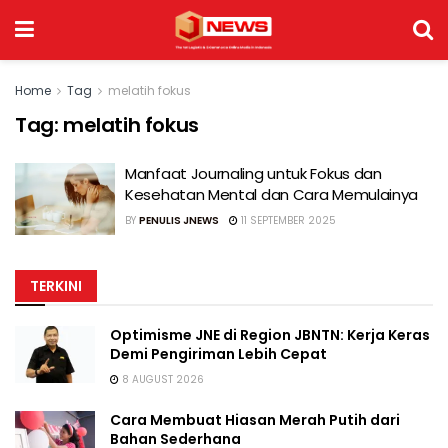
Home
Tag
melatih fokus
Tag:
melatih fokus
Manfaat Journaling untuk Fokus dan
Kesehatan Mental dan Cara Memulainya
BY
PENULIS JNEWS
11 SEPTEMBER 2025
TERKINI
Optimisme JNE di Region JBNTN: Kerja Keras
Demi Pengiriman Lebih Cepat
8 AUGUST 2026
Cara Membuat Hiasan Merah Putih dari
Bahan Sederhana