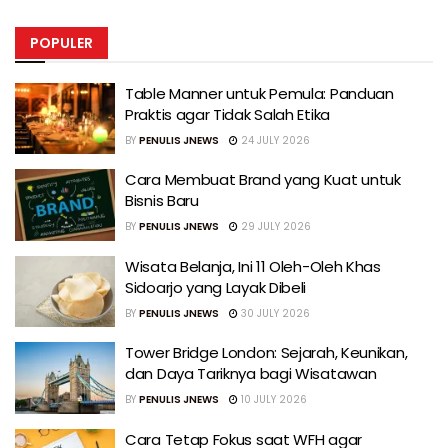
POPULER
Table Manner untuk Pemula: Panduan
Praktis agar Tidak Salah Etika
BY
PENULIS JNEWS
24 JULY 2026
Cara Membuat Brand yang Kuat untuk
Bisnis Baru
BY
PENULIS JNEWS
29 JULY 2026
Wisata Belanja, Ini 11 Oleh-Oleh Khas
Sidoarjo yang Layak Dibeli
BY
PENULIS JNEWS
30 JULY 2026
Tower Bridge London: Sejarah, Keunikan,
dan Daya Tariknya bagi Wisatawan
BY
PENULIS JNEWS
10 JULY 2026
Cara Tetap Fokus saat WFH agar