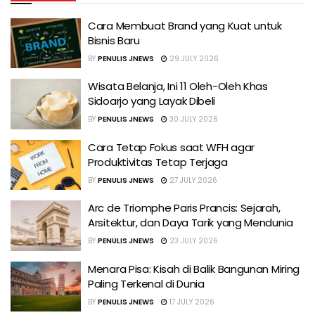
Cara Membuat Brand yang Kuat untuk
Bisnis Baru
BY
PENULIS JNEWS
29 JULY 2026
Wisata Belanja, Ini 11 Oleh-Oleh Khas
Sidoarjo yang Layak Dibeli
BY
PENULIS JNEWS
30 JULY 2026
Cara Tetap Fokus saat WFH agar
Produktivitas Tetap Terjaga
BY
PENULIS JNEWS
27 JULY 2026
Arc de Triomphe Paris Prancis: Sejarah,
Arsitektur, dan Daya Tarik yang Mendunia
BY
PENULIS JNEWS
23 JULY 2026
Menara Pisa: Kisah di Balik Bangunan Miring
Paling Terkenal di Dunia
BY
PENULIS JNEWS
17 JULY 2026