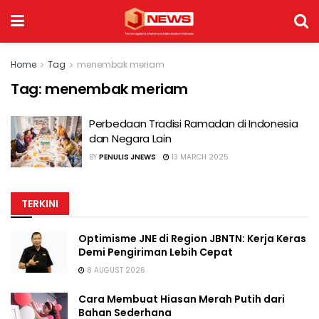
Home
Tag
menembak meriam
Tag:
menembak meriam
Perbedaan Tradisi Ramadan di Indonesia
dan Negara Lain
BY
PENULIS JNEWS
13 MARCH 2025
TERKINI
Optimisme JNE di Region JBNTN: Kerja Keras
Demi Pengiriman Lebih Cepat
8 AUGUST 2026
Cara Membuat Hiasan Merah Putih dari
Bahan Sederhana