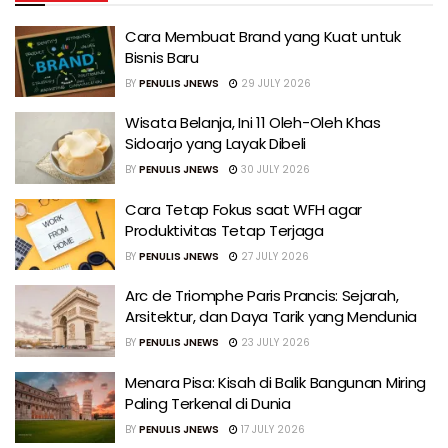
Cara Membuat Brand yang Kuat untuk
Bisnis Baru
BY
PENULIS JNEWS
29 JULY 2026
Wisata Belanja, Ini 11 Oleh-Oleh Khas
Sidoarjo yang Layak Dibeli
BY
PENULIS JNEWS
30 JULY 2026
Cara Tetap Fokus saat WFH agar
Produktivitas Tetap Terjaga
BY
PENULIS JNEWS
27 JULY 2026
Arc de Triomphe Paris Prancis: Sejarah,
Arsitektur, dan Daya Tarik yang Mendunia
BY
PENULIS JNEWS
23 JULY 2026
Menara Pisa: Kisah di Balik Bangunan Miring
Paling Terkenal di Dunia
BY
PENULIS JNEWS
17 JULY 2026