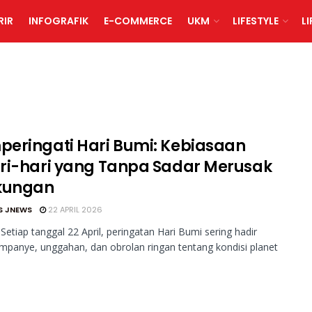
RIR
INFOGRAFIK
E-COMMERCE
UKM
LIFESTYLE
L
eringati Hari Bumi: Kebiasaan
ri-hari yang Tanpa Sadar Merusak
kungan
S JNEWS
22 APRIL 2026
Setiap tanggal 22 April, peringatan Hari Bumi sering hadir
mpanye, unggahan, dan obrolan ringan tentang kondisi planet