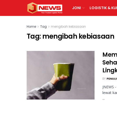
JONI
LOGISTIK & KU
Home
Tag
mengibah kebiasaan
Tag:
mengibah kebiasaan
Memp
Seha
Ling
BY
PENULI
JNEWS - 
lewat ka
...