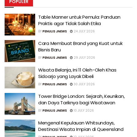
POPULER
Table Manner untuk Pemula: Panduan
Praktis agar Tidak Salah Etika
BY
PENULIS JNEWS
24 JULY 2026
Cara Membuat Brand yang Kuat untuk
Bisnis Baru
BY
PENULIS JNEWS
29 JULY 2026
Wisata Belanja, Ini 11 Oleh-Oleh Khas
Sidoarjo yang Layak Dibeli
BY
PENULIS JNEWS
30 JULY 2026
Tower Bridge London: Sejarah, Keunikan,
dan Daya Tariknya bagi Wisatawan
BY
PENULIS JNEWS
10 JULY 2026
Mengenal Kepulauan Whitsundays,
Destinasi Wisata Impian di Queensland