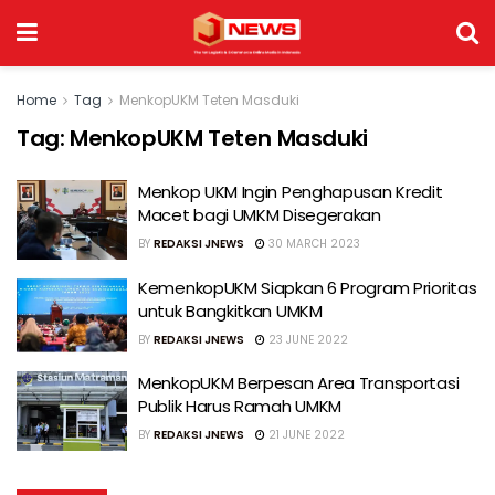
Home
Tag
MenkopUKM Teten Masduki
Tag:
MenkopUKM Teten Masduki
Menkop UKM Ingin Penghapusan Kredit
Macet bagi UMKM Disegerakan
BY
REDAKSI JNEWS
30 MARCH 2023
KemenkopUKM Siapkan 6 Program Prioritas
untuk Bangkitkan UMKM
BY
REDAKSI JNEWS
23 JUNE 2022
MenkopUKM Berpesan Area Transportasi
Publik Harus Ramah UMKM
BY
REDAKSI JNEWS
21 JUNE 2022