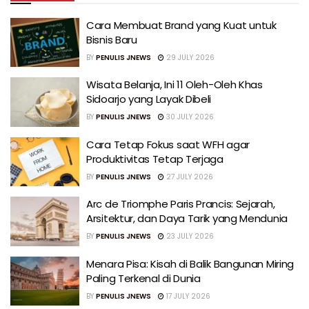
Cara Membuat Brand yang Kuat untuk
Bisnis Baru
BY
PENULIS JNEWS
29 JULY 2026
Wisata Belanja, Ini 11 Oleh-Oleh Khas
Sidoarjo yang Layak Dibeli
BY
PENULIS JNEWS
30 JULY 2026
Cara Tetap Fokus saat WFH agar
Produktivitas Tetap Terjaga
BY
PENULIS JNEWS
27 JULY 2026
Arc de Triomphe Paris Prancis: Sejarah,
Arsitektur, dan Daya Tarik yang Mendunia
BY
PENULIS JNEWS
23 JULY 2026
Menara Pisa: Kisah di Balik Bangunan Miring
Paling Terkenal di Dunia
BY
PENULIS JNEWS
17 JULY 2026