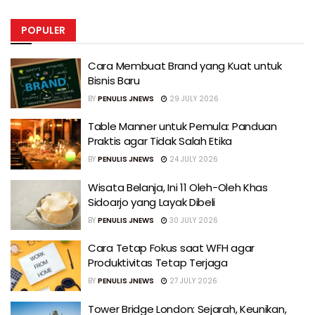
POPULER
Cara Membuat Brand yang Kuat untuk
Bisnis Baru
BY
PENULIS JNEWS
29 JULY 2026
Table Manner untuk Pemula: Panduan
Praktis agar Tidak Salah Etika
BY
PENULIS JNEWS
24 JULY 2026
Wisata Belanja, Ini 11 Oleh-Oleh Khas
Sidoarjo yang Layak Dibeli
BY
PENULIS JNEWS
30 JULY 2026
Cara Tetap Fokus saat WFH agar
Produktivitas Tetap Terjaga
BY
PENULIS JNEWS
27 JULY 2026
Tower Bridge London: Sejarah, Keunikan,