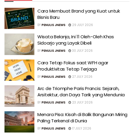
Cara Membuat Brand yang Kuat untuk
Bisnis Baru
BY
PENULIS JNEWS
29 JULY 2026
Wisata Belanja, Ini 11 Oleh-Oleh Khas
Sidoarjo yang Layak Dibeli
BY
PENULIS JNEWS
30 JULY 2026
Cara Tetap Fokus saat WFH agar
Produktivitas Tetap Terjaga
BY
PENULIS JNEWS
27 JULY 2026
Arc de Triomphe Paris Prancis: Sejarah,
Arsitektur, dan Daya Tarik yang Mendunia
BY
PENULIS JNEWS
23 JULY 2026
Menara Pisa: Kisah di Balik Bangunan Miring
Paling Terkenal di Dunia
BY
PENULIS JNEWS
17 JULY 2026