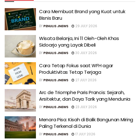
Cara Membuat Brand yang Kuat untuk
Bisnis Baru
BY
PENULIS JNEWS
29 JULY 2026
Wisata Belanja, Ini 11 Oleh-Oleh Khas
Sidoarjo yang Layak Dibeli
BY
PENULIS JNEWS
30 JULY 2026
Cara Tetap Fokus saat WFH agar
Produktivitas Tetap Terjaga
BY
PENULIS JNEWS
27 JULY 2026
Arc de Triomphe Paris Prancis: Sejarah,
Arsitektur, dan Daya Tarik yang Mendunia
BY
PENULIS JNEWS
23 JULY 2026
Menara Pisa: Kisah di Balik Bangunan Miring
Paling Terkenal di Dunia
BY
PENULIS JNEWS
17 JULY 2026