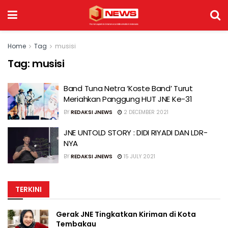
Home
Tag
musisi
Tag:
musisi
Band Tuna Netra ‘Koste Band’ Turut
Meriahkan Panggung HUT JNE Ke-31
BY
REDAKSI JNEWS
2 DECEMBER 2021
JNE UNTOLD STORY : DIDI RIYADI DAN LDR-
NYA
BY
REDAKSI JNEWS
15 JULY 2021
TERKINI
Gerak JNE Tingkatkan Kiriman di Kota
Tembakau