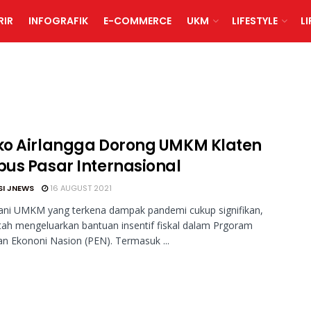
RIR
INFOGRAFIK
E-COMMERCE
UKM
LIFESTYLE
L
o Airlangga Dorong UMKM Klaten
us Pasar Internasional
SI JNEWS
16 AUGUST 2021
ni UMKM yang terkena dampak pandemi cukup signifikan,
ah mengeluarkan bantuan insentif fiskal dalam Prgoram
n Ekononi Nasion (PEN). Termasuk ...