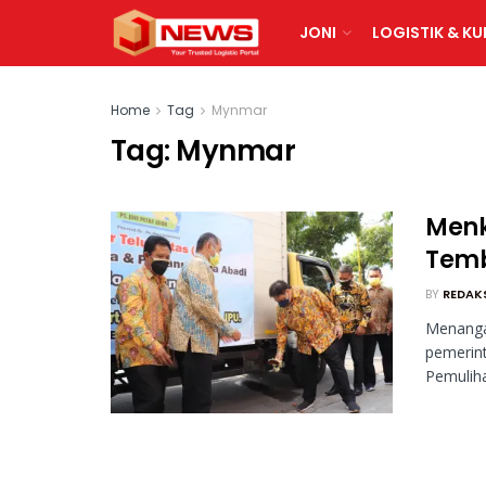
JONI
LOGISTIK & KU
Home
Tag
Mynmar
Tag:
Mynmar
Menk
Temb
BY
REDAK
Menanga
pemerint
Pemuliha