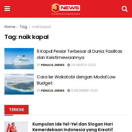
Home
Tag
naik kapal
Tag:
naik kapal
6 Kapal Pesiar Terbesar di Dunia: Fasilitas
dan Keistimewaannya
BY
PENULIS JNEWS
28 MARCH 2025
Cara ke Wakatobi dengan Modal Low
Budget
BY
PENULIS JNEWS
8 DECEMBER 2023
TERKINI
Kumpulan Ide Yel-Yel dan Slogan Hari
Kemerdekaan Indonesia yang Kreatif