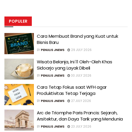
POPULER
Cara Membuat Brand yang Kuat untuk
Bisnis Baru
BY
PENULIS JNEWS
29 JULY 2026
Wisata Belanja, Ini 11 Oleh-Oleh Khas
Sidoarjo yang Layak Dibeli
BY
PENULIS JNEWS
30 JULY 2026
Cara Tetap Fokus saat WFH agar
Produktivitas Tetap Terjaga
BY
PENULIS JNEWS
27 JULY 2026
Arc de Triomphe Paris Prancis: Sejarah,
Arsitektur, dan Daya Tarik yang Mendunia
BY
PENULIS JNEWS
23 JULY 2026