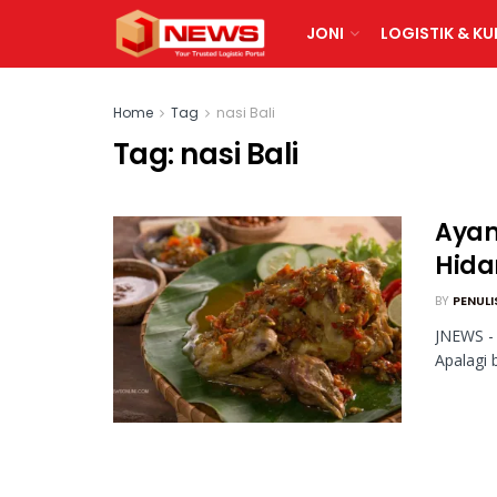
JONI
LOGISTIK & KU
Home
Tag
nasi Bali
Tag:
nasi Bali
Ayam
Hid
BY
PENULI
JNEWS - 
Apalagi 