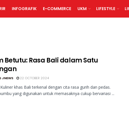
RIR
INFOGRAFIK
E-COMMERCE
UKM
LIFESTYLE
L
 Betutu: Rasa Bali dalam Satu
angan
S JNEWS
22 OCTOBER 2024
Kuliner khas Bali terkenal dengan cita rasa gurih dan pedas.
bumbu yang digunakan untuk memasaknya cukup bervariasi ...